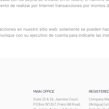
to de realizar por Internet transacciones por montos de 
acciones en nuestro sitio web: solamente se pueden hace
unique con su ejecutivo de cuenta para indicarle las in
MAIN OFFICE
REGISTERED
Suite 25 & 26, Jasmine Court,
Company M
P.O.Box W1267, Friars Hill Road,
(Antigua) Li